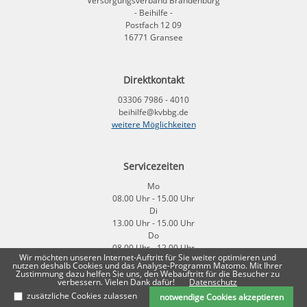
Versorgungsverband Brandenburg
- Beihilfe -
Postfach 12 09
16771 Gransee
Direktkontakt
03306 7986 - 4010
beihilfe@kvbbg.de
weitere Möglichkeiten
Servicezeiten
Mo
08.00 Uhr - 15.00 Uhr
Di
13.00 Uhr - 15.00 Uhr
Do
08.00 Uhr - 12.00 Uhr
Wir möchten unseren Internet-Auftritt für Sie weiter optimieren und
Fr
nutzen deshalb Cookies und das Analyse-Programm Matomo. Mit Ihrer
08:00 Uhr - 12.00 Uhr
Zustimmung dazu helfen Sie uns, den Webauftritt für die Besucher zu
verbessern. Vielen Dank dafür!
Datenschutz
zusätzliche Cookies zulassen
notwendige Cookies akzeptieren
Impressum
|
Datenschutz